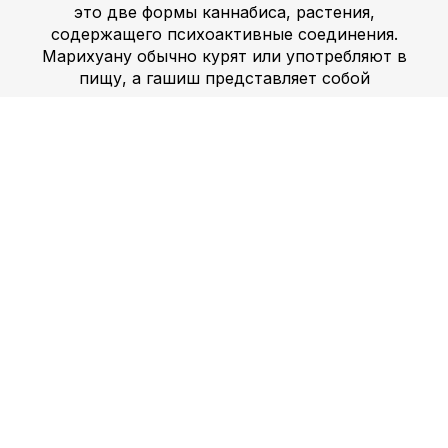
это две формы каннабиса, растения,
содержащего психоактивные соединения.
Марихуану обычно курят или употребляют в
пищу, а гашиш представляет собой
концентрированную смолу, которую часто
курят. Оба препарата могут вызывать
расслабление, изменение восприятия и усиление
аппетита. Однако они также могут привести к
ухудшению памяти, координации и суждения.
Хотя в некоторых странах марихуана
легализована для использования в медицинских
целях или для развлечения, во многих других она
остается незаконной. Амфетамин и
МДМА
,
также известные как экстази, являются
стимулирующими препаратами, которые
повышают энергию и вызывают чувство
эйфории. Амфетамин иногда назначают при
синдроме дефицита внимания и
гиперактивности (СДВГ) и нарколепсии, но его
рекреационное употребление может привести к